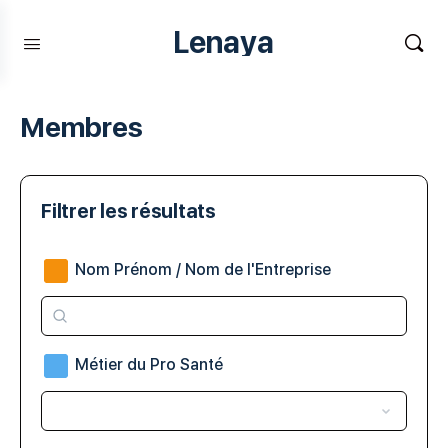
Lenaya
Membres
Filtrer les résultats
Nom Prénom / Nom de l'Entreprise
Métier du Pro Santé