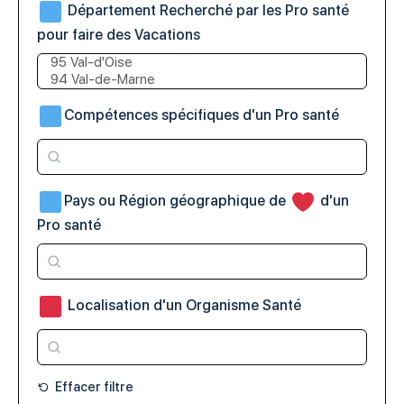
Département Recherché par les Pro santé
pour faire des Vacations
Compétences spécifiques d'un Pro santé
Pays ou Région géographique de
d'un
Pro santé
Localisation d'un Organisme Santé
Effacer filtre