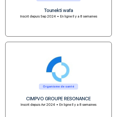
Tounekti wafa
Inscrit depuis Sep 2024
•
En ligne Il y a 8 semaines
Organisme de santé
CIMPVO GROUPE RESONANCE
Inscrit depuis Avr 2024
•
En ligne Il y a 8 semaines