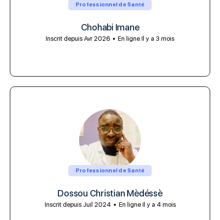
Professionnel de Santé
Chohabi Imane
Inscrit depuis Avr 2026
•
En ligne Il y a 3 mois
Professionnel de Santé
Dossou Christian Mèdéssè
Inscrit depuis Juil 2024
•
En ligne Il y a 4 mois