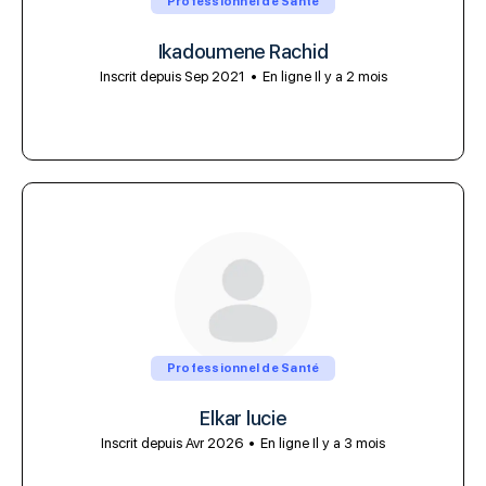
Professionnel de Santé
Ikadoumene Rachid
Inscrit depuis Sep 2021
•
En ligne Il y a 2 mois
Professionnel de Santé
Elkar lucie
Inscrit depuis Avr 2026
•
En ligne Il y a 3 mois