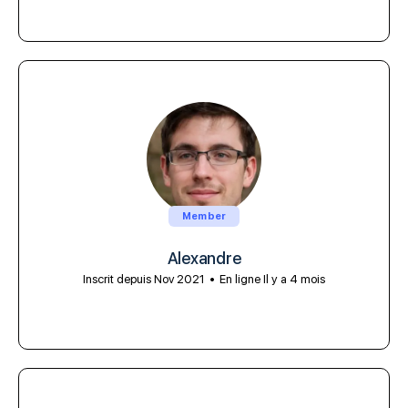
Member
Alexandre
Inscrit depuis Nov 2021
•
En ligne Il y a 4 mois