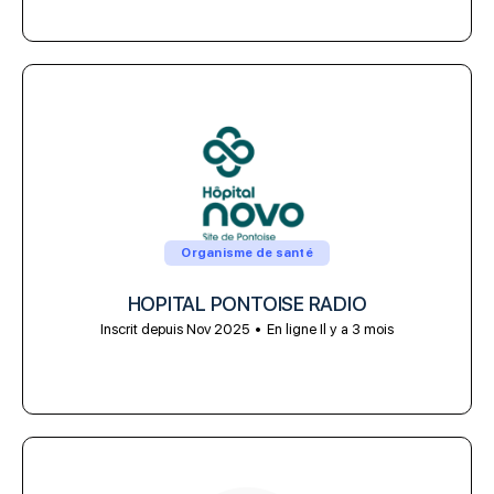
Organisme de santé
HOPITAL PONTOISE RADIO
Inscrit depuis Nov 2025
•
En ligne Il y a 3 mois