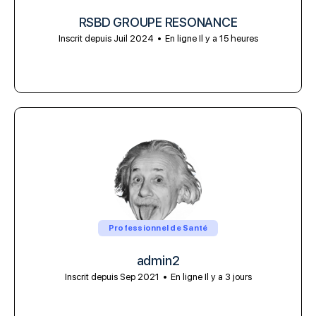
RSBD GROUPE RESONANCE
Inscrit depuis Juil 2024
•
En ligne Il y a 15 heures
Professionnel de Santé
admin2
Inscrit depuis Sep 2021
•
En ligne Il y a 3 jours