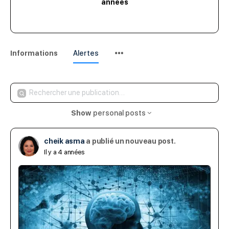
années
Menu
Informations
Alertes
Items
Rechercher
une
Show
personal posts
publication…
cheik asma
a publié un nouveau post.
Il y a 4 années