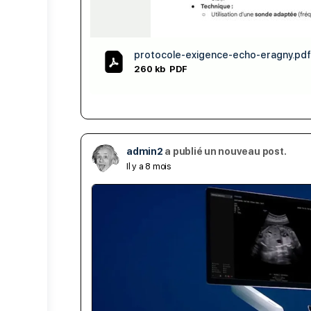
protocole-exigence-echo-eragny.pdf
260 kb
PDF
admin2
a publié un nouveau post.
Il y a 8 mois