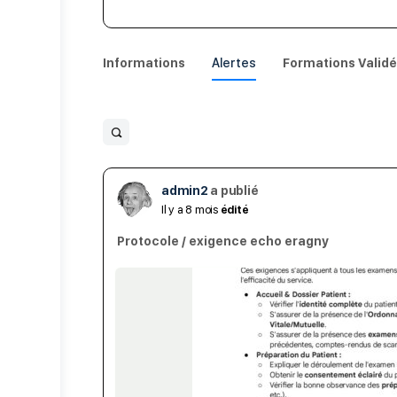
Informations
Alertes
Formations Valid
Open
search
filters
admin2
a publié
Il y a 8 mois
édité
Protocole / exigence echo eragny