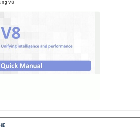
sung V8
HIE