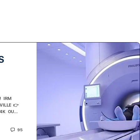
S
 ! IRM
VILLE 👉
D 4K OU…
95