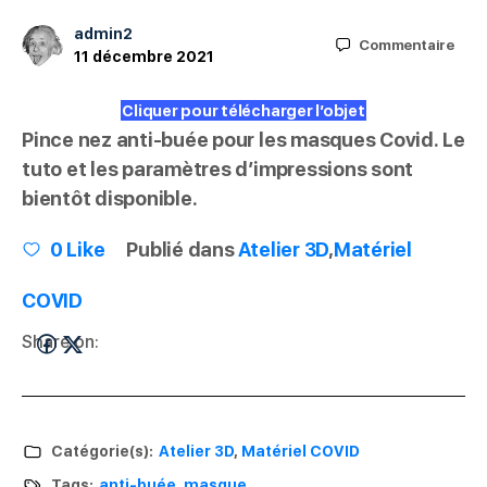
admin2
Commentaire
11 décembre 2021
Cliquer pour télécharger l’objet
Pince nez anti-buée pour les masques Covid. Le
tuto et les paramètres d’impressions sont
bientôt disponible.
0
Like
Publié dans
Atelier 3D
,
Matériel
COVID
Share on:
Catégorie(s):
Atelier 3D
,
Matériel COVID
Tags:
anti-buée
,
masque